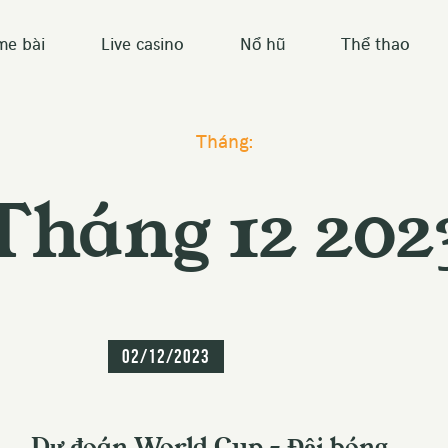
e bài
Live casino
Nổ hũ
Thể thao
Tháng:
Tháng 12 202
Thể thao
02/12/2023
Dự đoán World Cup – Đội bóng