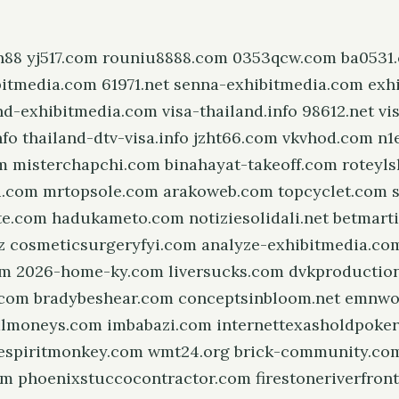
n88
yj517.com
rouniu8888.com
0353qcw.com
ba0531
bitmedia.com
61971.net
senna-exhibitmedia.com
exh
nd-exhibitmedia.com
visa-thailand.info
98612.net
vi
nfo
thailand-dtv-visa.info
jzht66.com
vkvhod.com
n1
m
misterchapchi.com
binahayat-takeoff.com
roteyl
i.com
mrtopsole.com
arakoweb.com
topcyclet.com
te.com
hadukameto.com
notiziesolidali.net
betmart
z
cosmeticsurgeryfyi.com
analyze-exhibitmedia.co
om
2026-home-ky.com
liversucks.com
dvkproductio
.com
bradybeshear.com
conceptsinbloom.net
emnwo
almoneys.com
imbabazi.com
internettexasholdpoke
espiritmonkey.com
wmt24.org
brick-community.co
om
phoenixstuccocontractor.com
firestoneriverfron