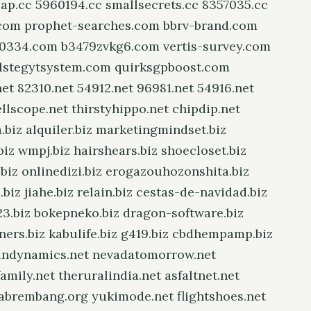
aap.cc
5960194.cc
smallsecrets.cc
8357035.cc
.com
prophet-searches.com
bbrv-brand.com
0334.com
b3479zvkg6.com
vertis-survey.com
lstegytsystem.com
quirksgpboost.com
net
82310.net
54912.net
96981.net
54916.net
ellscope.net
thirstyhippo.net
chipdip.net
.biz
alquiler.biz
marketingmindset.biz
biz
wmpj.biz
hairshears.biz
shoecloset.biz
biz
onlinedizi.biz
erogazouhozonshita.biz
.biz
jiahe.biz
relain.biz
cestas-de-navidad.biz
23.biz
bokepneko.biz
dragon-software.biz
ners.biz
kabulife.biz
g419.biz
cbdhempamp.biz
indynamics.net
nevadatomorrow.net
amily.net
theruralindia.net
asfaltnet.net
abrembang.org
yukimode.net
flightshoes.net