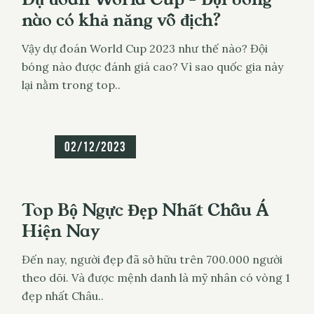
nào có khả năng vô địch?
Vậy dự đoán World Cup 2023 như thế nào? Đội
bóng nào được đánh giá cao? Vì sao quốc gia này
lại nằm trong top..
Xổ số
02/12/2023
Top Bộ Ngực Đẹp Nhất Châu Á
Hiện Nay
Đến nay, người đẹp đã sở hữu trên 700.000 người
theo dõi. Và được mệnh danh là mỹ nhân có vòng 1
đẹp nhất Châu..