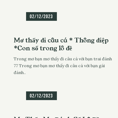
Xổ số
02/12/2023
Mơ thấy đi câu cá * Thông điệp
*Con số trong lô đề
Trong mơ bạn mơ thấy đi câu cá với bạn trai đánh
77 Trong mơ bạn mơ thấy đi câu cá với bạn gái
đánh..
Xổ số
02/12/2023