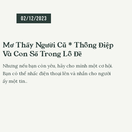
Xổ số
02/12/2023
Mơ Thấy Người Cũ * Thông Điệp
Và Con Số Trong Lô Đề
Nhưng nếu bạn còn yêu, hãy cho mình một cơ hội.
Bạn có thể nhấc điện thoại lên và nhắn cho người
ấy một tin..