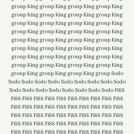
group
King group
King group
King group
King
group
King group
King group
King group
King
group
King group
King group
King group
King
group
King group
King group
King group
King
group
King group
King group
King group
King
group
King group
King group
King group
King
group
King group
King group
King group
King
group
King group
King group
King group
King
group
King group
King group
King group
Sodo
Sodo
Sodo
Sodo
Sodo
Sodo
Sodo
Sodo
Sodo
Sodo
Sodo
Sodo
Sodo
Sodo
Sodo
Sodo
Sodo
Sodo
Fi88
Fi88
Fi88
Fi88
Fi88
Fi88
Fi88
Fi88
Fi88
Fi88
Fi88
Fi88
Fi88
Fi88
Fi88
Fi88
Fi88
Fi88
Fi88
Fi88
Fi88
Fi88
Fi88
Fi88
Fi88
Fi88
Fi88
Fi88
Fi88
Fi88
Fi88
Fi88
Fi88
Fi88
Fi88
Fi88
Fi88
Fi88
Fi88
Fi88
Fi88
Fi88
Fi88
Fi88
Fi88
Fi88
Fi88
Fi88
Fi88
Fi88
Fi88