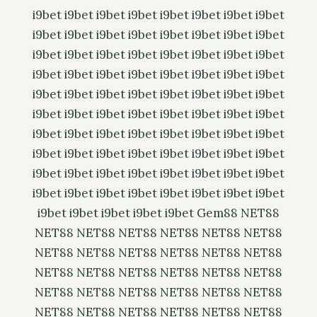
i9bet
i9bet
i9bet
i9bet
i9bet
i9bet
i9bet
i9bet
i9bet
i9bet
i9bet
i9bet
i9bet
i9bet
i9bet
i9bet
i9bet
i9bet
i9bet
i9bet
i9bet
i9bet
i9bet
i9bet
i9bet
i9bet
i9bet
i9bet
i9bet
i9bet
i9bet
i9bet
i9bet
i9bet
i9bet
i9bet
i9bet
i9bet
i9bet
i9bet
i9bet
i9bet
i9bet
i9bet
i9bet
i9bet
i9bet
i9bet
i9bet
i9bet
i9bet
i9bet
i9bet
i9bet
i9bet
i9bet
i9bet
i9bet
i9bet
i9bet
i9bet
i9bet
i9bet
i9bet
i9bet
i9bet
i9bet
i9bet
i9bet
i9bet
i9bet
i9bet
i9bet
i9bet
i9bet
i9bet
i9bet
i9bet
i9bet
i9bet
i9bet
i9bet
i9bet
i9bet
i9bet
Gem88
NET88
NET88
NET88
NET88
NET88
NET88
NET88
NET88
NET88
NET88
NET88
NET88
NET88
NET88
NET88
NET88
NET88
NET88
NET88
NET88
NET88
NET88
NET88
NET88
NET88
NET88
NET88
NET88
NET88
NET88
NET88