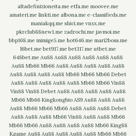
altadefinizioneita.me
etfa.me
moovee.me
amateri.me
linkti.me
albona.me
e-classifieds.me
maniakqq.me
shici.me
vnxx.me
pkrclub88new1.me
zadrochi.me
javmoi.me
bbp168.me
mimige5.me
hot646.me
mari2boss.me
l6bet.me
bet917.me
bet317.me
utbet.me
648bet.me
Au88
Au88
Au88
Au88
Au88
Au88
Au88
Mb66
Mb66
Au88
Au88
Au88
Au88
Au88
Au88
Au88
Au88
Au88
Mb66
Mb66
Mb66
Debet
Au88
Au88
Au88
Au88
Au88
Mb66
Mb66
Vin88
Vin88
Vin88
Debet
Au88
Au88
Au88
Au88
Au88
Mb66
Mb66
Kingkongbio
AS9
Au88
Au88
Au88
Au88
Mb66
Mb66
Mb66
Au88
Au88
Au88
Debet
Au88
Au88
Au88
Mb66
Vin88
Au88
Au88
Mb66
Mb66
Mb66
Au88
Au88
Au88
Au88
Mb66
King88
Kgame
Au88
Au88
Au88
Au88
Au88
Mb66
Mb66