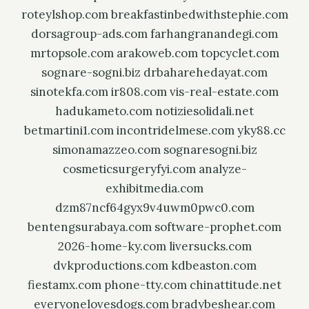
roteylshop.com
breakfastinbedwithstephie.com
dorsagroup-ads.com
farhangranandegi.com
mrtopsole.com
arakoweb.com
topcyclet.com
sognare-sogni.biz
drbaharehedayat.com
sinotekfa.com
ir808.com
vis-real-estate.com
hadukameto.com
notiziesolidali.net
betmartini1.com
incontridelmese.com
yky88.cc
simonamazzeo.com
sognaresogni.biz
cosmeticsurgeryfyi.com
analyze-
exhibitmedia.com
dzm87ncf64gyx9v4uwm0pwc0.com
bentengsurabaya.com
software-prophet.com
2026-home-ky.com
liversucks.com
dvkproductions.com
kdbeaston.com
fiestamx.com
phone-tty.com
chinattitude.net
everyonelovesdogs.com
bradybeshear.com