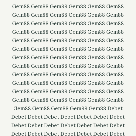
Gem88
Gem88
Gem88
Gem88
Gem88
Gem88
Gem88
Gem88
Gem88
Gem88
Gem88
Gem88
Gem88
Gem88
Gem88
Gem88
Gem88
Gem88
Gem88
Gem88
Gem88
Gem88
Gem88
Gem88
Gem88
Gem88
Gem88
Gem88
Gem88
Gem88
Gem88
Gem88
Gem88
Gem88
Gem88
Gem88
Gem88
Gem88
Gem88
Gem88
Gem88
Gem88
Gem88
Gem88
Gem88
Gem88
Gem88
Gem88
Gem88
Gem88
Gem88
Gem88
Gem88
Gem88
Gem88
Gem88
Gem88
Gem88
Gem88
Gem88
Gem88
Gem88
Gem88
Gem88
Gem88
Gem88
Gem88
Gem88
Gem88
Gem88
Gem88
Gem88
Gem88
Gem88
Gem88
Gem88
Gem88
Debet
Debet
Debet
Debet
Debet
Debet
Debet
Debet
Debet
Debet
Debet
Debet
Debet
Debet
Debet
Debet
Debet
Debet
Debet
Debet
Debet
Debet