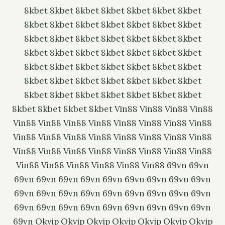
8kbet
8kbet
8kbet
8kbet
8kbet
8kbet
8kbet
8kbet
8kbet
8kbet
8kbet
8kbet
8kbet
8kbet
8kbet
8kbet
8kbet
8kbet
8kbet
8kbet
8kbet
8kbet
8kbet
8kbet
8kbet
8kbet
8kbet
8kbet
8kbet
8kbet
8kbet
8kbet
8kbet
8kbet
8kbet
8kbet
8kbet
8kbet
8kbet
8kbet
8kbet
8kbet
8kbet
8kbet
8kbet
8kbet
8kbet
8kbet
8kbet
8kbet
8kbet
8kbet
8kbet
Vin88
Vin88
Vin88
Vin88
Vin88
Vin88
Vin88
Vin88
Vin88
Vin88
Vin88
Vin88
Vin88
Vin88
Vin88
Vin88
Vin88
Vin88
Vin88
Vin88
Vin88
Vin88
Vin88
Vin88
Vin88
Vin88
Vin88
Vin88
Vin88
Vin88
Vin88
Vin88
Vin88
Vin88
69vn
69vn
69vn
69vn
69vn
69vn
69vn
69vn
69vn
69vn
69vn
69vn
69vn
69vn
69vn
69vn
69vn
69vn
69vn
69vn
69vn
69vn
69vn
69vn
69vn
69vn
69vn
69vn
69vn
69vn
Okvip
Okvip
Okvip
Okvip
Okvip
Okvip
Okvip