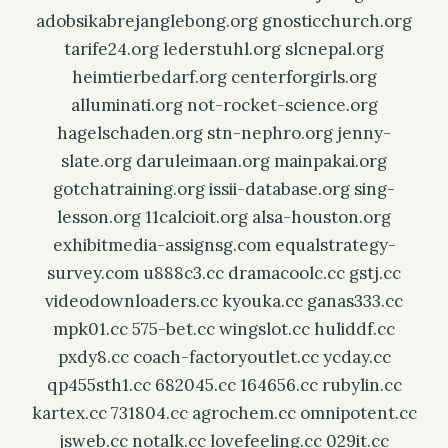
adobsikabrejanglebong.org
gnosticchurch.org
tarife24.org
lederstuhl.org
slcnepal.org
heimtierbedarf.org
centerforgirls.org
alluminati.org
not-rocket-science.org
hagelschaden.org
stn-nephro.org
jenny-
slate.org
daruleimaan.org
mainpakai.org
gotchatraining.org
issii-database.org
sing-
lesson.org
11calcioit.org
alsa-houston.org
exhibitmedia-assignsg.com
equalstrategy-
survey.com
u888c3.cc
dramacoolc.cc
gstj.cc
videodownloaders.cc
kyouka.cc
ganas333.cc
mpk01.cc
575-bet.cc
wingslot.cc
huliddf.cc
pxdy8.cc
coach-factoryoutlet.cc
ycday.cc
qp455sth1.cc
682045.cc
164656.cc
rubylin.cc
kartex.cc
731804.cc
agrochem.cc
omnipotent.cc
jsweb.cc
notalk.cc
lovefeeling.cc
029it.cc