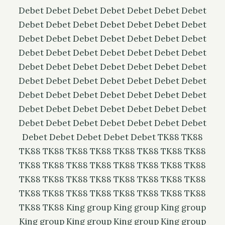
Debet
Debet
Debet
Debet
Debet
Debet
Debet
Debet
Debet
Debet
Debet
Debet
Debet
Debet
Debet
Debet
Debet
Debet
Debet
Debet
Debet
Debet
Debet
Debet
Debet
Debet
Debet
Debet
Debet
Debet
Debet
Debet
Debet
Debet
Debet
Debet
Debet
Debet
Debet
Debet
Debet
Debet
Debet
Debet
Debet
Debet
Debet
Debet
Debet
Debet
Debet
Debet
Debet
Debet
Debet
Debet
Debet
Debet
Debet
Debet
Debet
Debet
Debet
Debet
Debet
Debet
Debet
Debet
TK88
TK88
TK88
TK88
TK88
TK88
TK88
TK88
TK88
TK88
TK88
TK88
TK88
TK88
TK88
TK88
TK88
TK88
TK88
TK88
TK88
TK88
TK88
TK88
TK88
TK88
TK88
TK88
TK88
TK88
TK88
TK88
TK88
TK88
TK88
TK88
King group
King group
King group
King group
King group
King group
King group