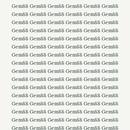
Gem88
Gem88
Gem88
Gem88
Gem88
Gem88
Gem88
Gem88
Gem88
Gem88
Gem88
Gem88
Gem88
Gem88
Gem88
Gem88
Gem88
Gem88
Gem88
Gem88
Gem88
Gem88
Gem88
Gem88
Gem88
Gem88
Gem88
Gem88
Gem88
Gem88
Gem88
Gem88
Gem88
Gem88
Gem88
Gem88
Gem88
Gem88
Gem88
Gem88
Gem88
Gem88
Gem88
Gem88
Gem88
Gem88
Gem88
Gem88
Gem88
Gem88
Gem88
Gem88
Gem88
Gem88
Gem88
Gem88
Gem88
Gem88
Gem88
Gem88
Gem88
Gem88
Gem88
Gem88
Gem88
Gem88
Gem88
Gem88
Gem88
Gem88
Gem88
Gem88
Gem88
Gem88
Gem88
Gem88
Gem88
Gem88
Gem88
Gem88
Gem88
Gem88
Gem88
Gem88
Gem88
Gem88
Gem88
Gem88
Gem88
Gem88
Gem88
Gem88
Gem88
Gem88
Gem88
Gem88