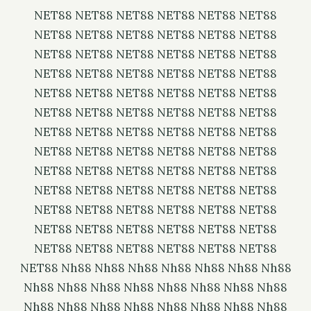
NET88
NET88
NET88
NET88
NET88
NET88
NET88
NET88
NET88
NET88
NET88
NET88
NET88
NET88
NET88
NET88
NET88
NET88
NET88
NET88
NET88
NET88
NET88
NET88
NET88
NET88
NET88
NET88
NET88
NET88
NET88
NET88
NET88
NET88
NET88
NET88
NET88
NET88
NET88
NET88
NET88
NET88
NET88
NET88
NET88
NET88
NET88
NET88
NET88
NET88
NET88
NET88
NET88
NET88
NET88
NET88
NET88
NET88
NET88
NET88
NET88
NET88
NET88
NET88
NET88
NET88
NET88
NET88
NET88
NET88
NET88
NET88
NET88
NET88
NET88
NET88
NET88
NET88
NET88
Nh88
Nh88
Nh88
Nh88
Nh88
Nh88
Nh88
Nh88
Nh88
Nh88
Nh88
Nh88
Nh88
Nh88
Nh88
Nh88
Nh88
Nh88
Nh88
Nh88
Nh88
Nh88
Nh88