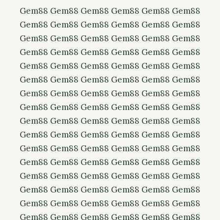
Gem88
Gem88
Gem88
Gem88
Gem88
Gem88
Gem88
Gem88
Gem88
Gem88
Gem88
Gem88
Gem88
Gem88
Gem88
Gem88
Gem88
Gem88
Gem88
Gem88
Gem88
Gem88
Gem88
Gem88
Gem88
Gem88
Gem88
Gem88
Gem88
Gem88
Gem88
Gem88
Gem88
Gem88
Gem88
Gem88
Gem88
Gem88
Gem88
Gem88
Gem88
Gem88
Gem88
Gem88
Gem88
Gem88
Gem88
Gem88
Gem88
Gem88
Gem88
Gem88
Gem88
Gem88
Gem88
Gem88
Gem88
Gem88
Gem88
Gem88
Gem88
Gem88
Gem88
Gem88
Gem88
Gem88
Gem88
Gem88
Gem88
Gem88
Gem88
Gem88
Gem88
Gem88
Gem88
Gem88
Gem88
Gem88
Gem88
Gem88
Gem88
Gem88
Gem88
Gem88
Gem88
Gem88
Gem88
Gem88
Gem88
Gem88
Gem88
Gem88
Gem88
Gem88
Gem88
Gem88