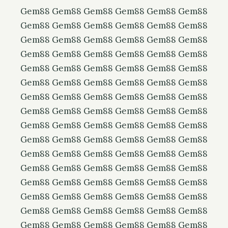
Gem88
Gem88
Gem88
Gem88
Gem88
Gem88
Gem88
Gem88
Gem88
Gem88
Gem88
Gem88
Gem88
Gem88
Gem88
Gem88
Gem88
Gem88
Gem88
Gem88
Gem88
Gem88
Gem88
Gem88
Gem88
Gem88
Gem88
Gem88
Gem88
Gem88
Gem88
Gem88
Gem88
Gem88
Gem88
Gem88
Gem88
Gem88
Gem88
Gem88
Gem88
Gem88
Gem88
Gem88
Gem88
Gem88
Gem88
Gem88
Gem88
Gem88
Gem88
Gem88
Gem88
Gem88
Gem88
Gem88
Gem88
Gem88
Gem88
Gem88
Gem88
Gem88
Gem88
Gem88
Gem88
Gem88
Gem88
Gem88
Gem88
Gem88
Gem88
Gem88
Gem88
Gem88
Gem88
Gem88
Gem88
Gem88
Gem88
Gem88
Gem88
Gem88
Gem88
Gem88
Gem88
Gem88
Gem88
Gem88
Gem88
Gem88
Gem88
Gem88
Gem88
Gem88
Gem88
Gem88