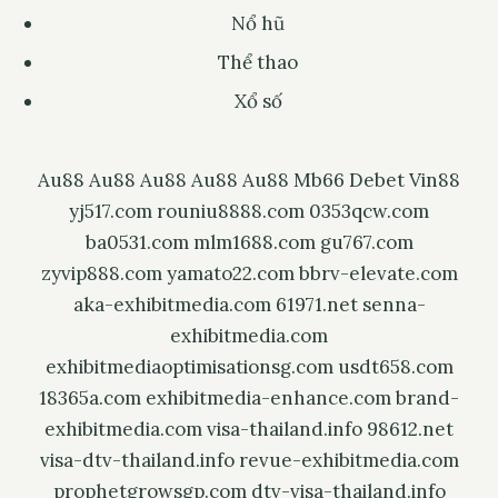
Nổ hũ
Thể thao
Xổ số
Au88
Au88
Au88
Au88
Au88
Mb66
Debet
Vin88
yj517.com
rouniu8888.com
0353qcw.com
ba0531.com
mlm1688.com
gu767.com
zyvip888.com
yamato22.com
bbrv-elevate.com
aka-exhibitmedia.com
61971.net
senna-
exhibitmedia.com
exhibitmediaoptimisationsg.com
usdt658.com
18365a.com
exhibitmedia-enhance.com
brand-
exhibitmedia.com
visa-thailand.info
98612.net
visa-dtv-thailand.info
revue-exhibitmedia.com
prophetgrowsgp.com
dtv-visa-thailand.info