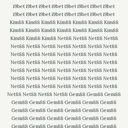
i9bet
i9bet
i9bet
i9bet
i9bet
i9bet
i9bet
i9bet
i9bet
i9bet
i9bet
i9bet
i9bet
i9bet
i9bet
i9bet
Kim88
Kim88
Kim88
Kim88
Kim88
Kim88
Kim88
Kim88
Kim88
Kim88
Kim88
Kim88
Kim88
Kim88
Kim88
Kim88
Kim88
Net88
Net88
Net88
Net88
Net88
Net88
Net88
Net88
Net88
Net88
Net88
Net88
Net88
Net88
Net88
Net88
Net88
Net88
Net88
Net88
Net88
Net88
Net88
Net88
Net88
Net88
Net88
Net88
Net88
Net88
Net88
Net88
Net88
Net88
Net88
Net88
Net88
Net88
Net88
Net88
Net88
Net88
Net88
Net88
Net88
Net88
Net88
Net88
Net88
Net88
Gem88
Gem88
Gem88
Gem88
Gem88
Gem88
Gem88
Gem88
Gem88
Gem88
Gem88
Gem88
Gem88
Gem88
Gem88
Gem88
Gem88
Gem88
Gem88
Gem88
Gem88
Gem88
Gem88
Gem88
Gem88
Gem88
Gem88