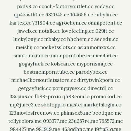
pxdy8.cc
coach-factoryoutlet.cc
ycday.cc
qp455sth1.cc
682045.cc
164656.cc
rubylin.cc
kartex.cc
731804.cc
agrochem.cc
omnipotent.cc
jsweb.cc
notalk.cc
lovefeeling.cc
029it.cc
luckylong.cc
mbaby.cc
hhchem.cc
aecedu.cc
meishij.cc
pocketsslots.cc
asianmomxxx.cc
smotrimkino.cc
momporntube.cc
nice456.cc
gogayfuck.cc
kolscan.cc
mypornsnap.cc
bestmomporntube.cc
parodybox.cc
michaelkorsoutletsstore.cc
dirtytwinkporn.cc
getgayfuck.cc
porngaysex.cc
directdl.cc
33spins.cc
fb88-pro.io
qh88com.io
promokod.cc
mp3juice3.cc
sbotopp.io
mastermarketslogin.co
123moviesfreenow.co
phimsex5.me
bootique.me
tellycolors.me
093377.me
23u257r4.me
755572.me
984427.me
981919.me
463qdhnc.me
j9fja51q.me