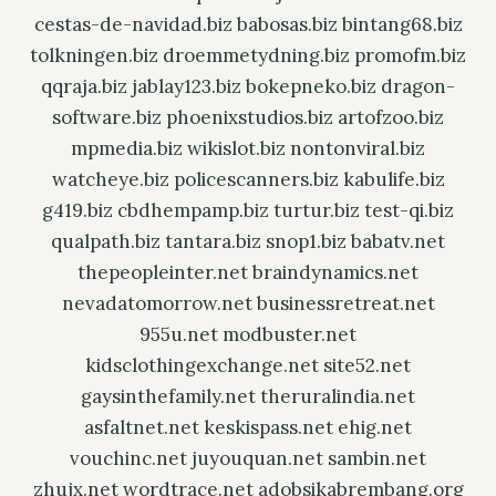
cestas-de-navidad.biz
babosas.biz
bintang68.biz
tolkningen.biz
droemmetydning.biz
promofm.biz
qqraja.biz
jablay123.biz
bokepneko.biz
dragon-
software.biz
phoenixstudios.biz
artofzoo.biz
mpmedia.biz
wikislot.biz
nontonviral.biz
watcheye.biz
policescanners.biz
kabulife.biz
g419.biz
cbdhempamp.biz
turtur.biz
test-qi.biz
qualpath.biz
tantara.biz
snop1.biz
babatv.net
thepeopleinter.net
braindynamics.net
nevadatomorrow.net
businessretreat.net
955u.net
modbuster.net
kidsclothingexchange.net
site52.net
gaysinthefamily.net
theruralindia.net
asfaltnet.net
keskispass.net
ehig.net
vouchinc.net
juyouquan.net
sambin.net
zhujx.net
wordtrace.net
adobsikabrembang.org