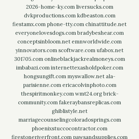
2026-home-ky.com
liversucks.com
dvkproductions.com
kdbeaston.com
fiestamx.com
phone-tty.com
chinattitude.net
everyonelovesdogs.com
bradybeshear.com
conceptsinbloom.net
emnworldwide.com
yinnovators.com
scoftware.com
ufabox.net
301705.com
onlineblackjackrealmoneys.com
imbabazi.com
internettexasholdpoker.com
hongsungift.com
myswallow.net
ala-
parisienne.com
ericacolvinphoto.com
thespiritmonkey.com
wmt24.org
brick-
community.com
fakeraybansreplicas.com
ghiblistyle.net
marriagecounselingcoloradosprings.com
phoenixstuccocontractor.com
firestoneriverfront.com
pawsandsupplies.com