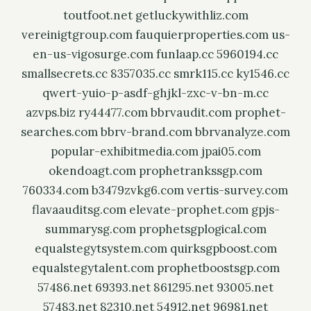
toutfoot.net
getluckywithliz.com
vereinigtgroup.com
fauquierproperties.com
us-
en-us-vigosurge.com
funlaap.cc
5960194.cc
smallsecrets.cc
8357035.cc
smrk115.cc
ky1546.cc
qwert-yuio-p-asdf-ghjkl-zxc-v-bn-m.cc
azvps.biz
ry44477.com
bbrvaudit.com
prophet-
searches.com
bbrv-brand.com
bbrvanalyze.com
popular-exhibitmedia.com
jpai05.com
okendoagt.com
prophetrankssgp.com
760334.com
b3479zvkg6.com
vertis-survey.com
flavaauditsg.com
elevate-prophet.com
gpjs-
summarysg.com
prophetsgplogical.com
equalstegytsystem.com
quirksgpboost.com
equalstegytalent.com
prophetboostsgp.com
57486.net
69393.net
861295.net
93005.net
57483.net
82310.net
54912.net
96981.net