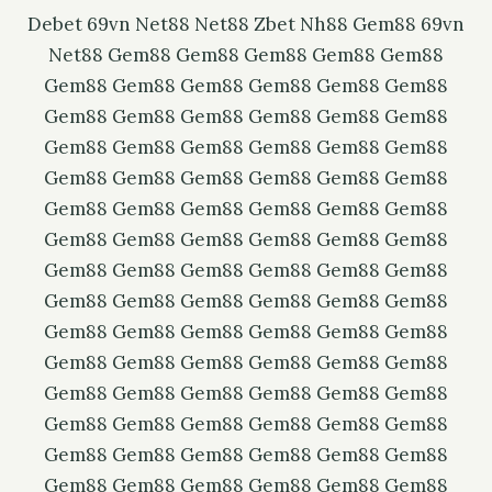
Debet
69vn
Net88
Net88
Zbet
Nh88
Gem88
69vn
Net88
Gem88
Gem88
Gem88
Gem88
Gem88
Gem88
Gem88
Gem88
Gem88
Gem88
Gem88
Gem88
Gem88
Gem88
Gem88
Gem88
Gem88
Gem88
Gem88
Gem88
Gem88
Gem88
Gem88
Gem88
Gem88
Gem88
Gem88
Gem88
Gem88
Gem88
Gem88
Gem88
Gem88
Gem88
Gem88
Gem88
Gem88
Gem88
Gem88
Gem88
Gem88
Gem88
Gem88
Gem88
Gem88
Gem88
Gem88
Gem88
Gem88
Gem88
Gem88
Gem88
Gem88
Gem88
Gem88
Gem88
Gem88
Gem88
Gem88
Gem88
Gem88
Gem88
Gem88
Gem88
Gem88
Gem88
Gem88
Gem88
Gem88
Gem88
Gem88
Gem88
Gem88
Gem88
Gem88
Gem88
Gem88
Gem88
Gem88
Gem88
Gem88
Gem88
Gem88
Gem88
Gem88
Gem88
Gem88
Gem88
Gem88