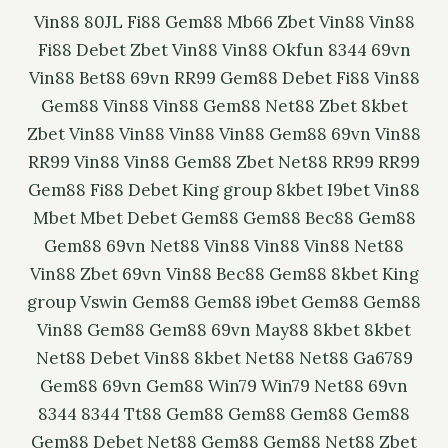
Vin88
80JL
Fi88
Gem88
Mb66
Zbet
Vin88
Vin88
Fi88
Debet
Zbet
Vin88
Vin88
Okfun
8344
69vn
Vin88
Bet88
69vn
RR99
Gem88
Debet
Fi88
Vin88
Gem88
Vin88
Vin88
Gem88
Net88
Zbet
8kbet
Zbet
Vin88
Vin88
Vin88
Vin88
Gem88
69vn
Vin88
RR99
Vin88
Vin88
Gem88
Zbet
Net88
RR99
RR99
Gem88
Fi88
Debet
King group
8kbet
I9bet
Vin88
Mbet
Mbet
Debet
Gem88
Gem88
Bec88
Gem88
Gem88
69vn
Net88
Vin88
Vin88
Vin88
Net88
Vin88
Zbet
69vn
Vin88
Bec88
Gem88
8kbet
King
group
Vswin
Gem88
Gem88
i9bet
Gem88
Gem88
Vin88
Gem88
Gem88
69vn
May88
8kbet
8kbet
Net88
Debet
Vin88
8kbet
Net88
Net88
Ga6789
Gem88
69vn
Gem88
Win79
Win79
Net88
69vn
8344
8344
Tt88
Gem88
Gem88
Gem88
Gem88
Gem88
Debet
Net88
Gem88
Gem88
Net88
Zbet