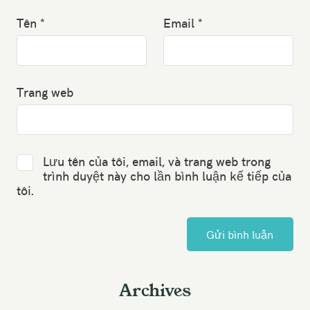
Tên
*
Email
*
Trang web
Lưu tên của tôi, email, và trang web trong
trình duyệt này cho lần bình luận kế tiếp của
tôi.
Gửi bình luận
Archives